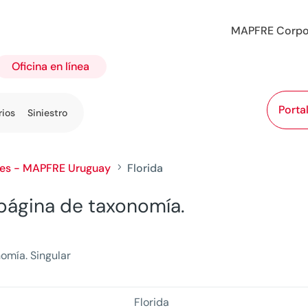
MAPFRE Corpo
Oficina en línea
Porta
rios
Siniestro
les - MAPFRE Uruguay
Florida
5
a página de taxonomía.
omía. Singular
Florida