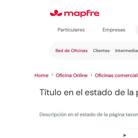
Particulares
Empresas
Ir a
Red de Oficinas
Clientes
Intermedia
Oficina
en
línea
Home
Oficina Online
Oficinas comercia
5
5
Título en el estado de l
Descripción en el estado de la página taxon