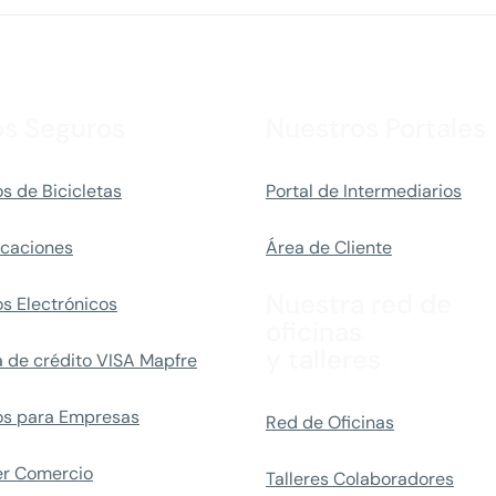
os Seguros
Nuestros Portales
s de Bicicletas
Portal de Intermediarios
caciones
Área de Cliente
Nuestra red de
s Electrónicos
oficinas
y talleres
a de crédito VISA Mapfre
os para Empresas
Red de Oficinas
er Comercio
Talleres Colaboradores