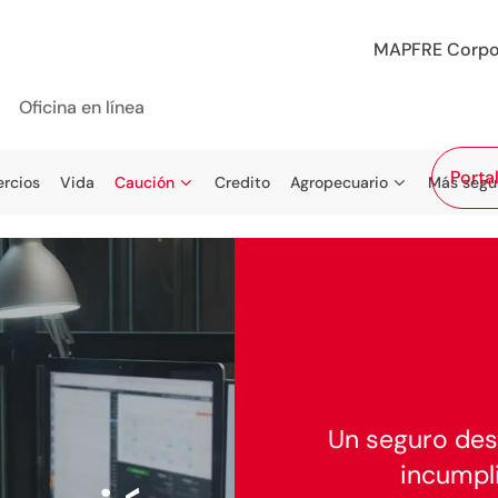
MAPFRE Corpo
Oficina en línea
Porta
rcios
Vida
Caución
Credito
Agropecuario
Más segu
Un seguro dest
incumpl