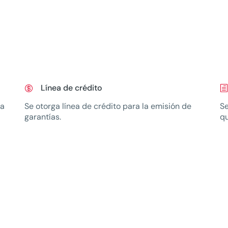
Línea de crédito

h
ra
Se otorga línea de crédito para la emisión de
Se
garantías.
qu