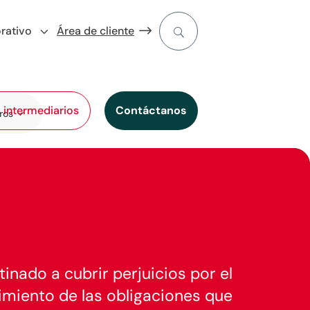
rativo
Área de cliente
l intermediarios
Contáctanos
ros
inado a cubrir perjuicios por el
imiento de las obligaciones que