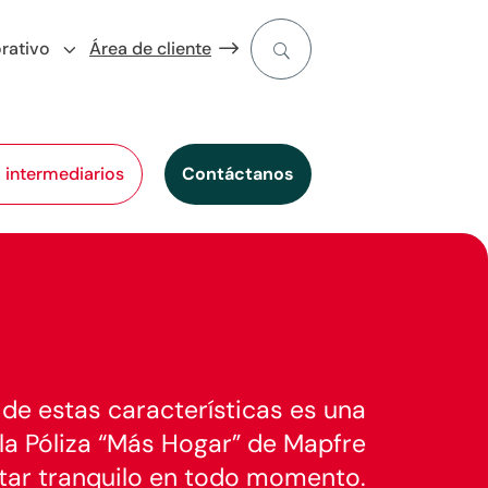
rativo
Área de cliente
l intermediarios
Contáctanos
de estas características es una
la Póliza “Más Hogar” de Mapfre
tar tranquilo en todo momento.