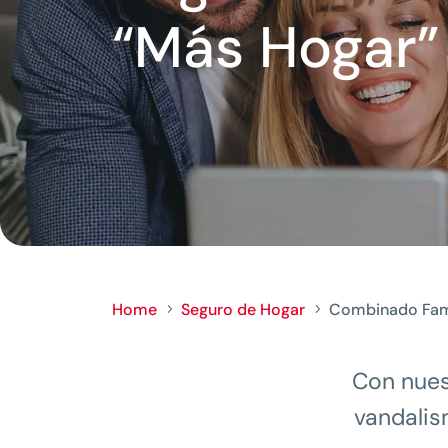
“Más Hogar”
Home
Seguro de Hogar
Combinado Fami
5
5
Con nues
vandalis