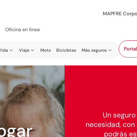
MAPFRE Corpo
Oficina en línea
Porta
Vida
Viaje
Moto
Bicicletas
Más seguros
Un seguro 
ogar
necesidad, con 
podrás es