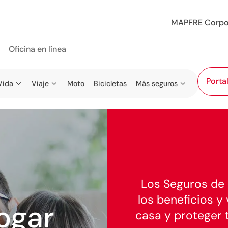
MAPFRE Corpo
Oficina en línea
Porta
Vida
Viaje
Moto
Bicicletas
Más seguros
Los Seguros de
los beneficios y
ogar
casa y proteger t