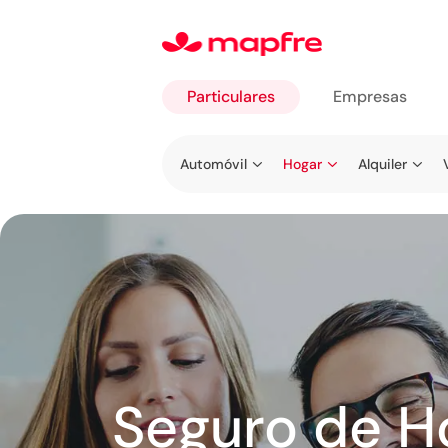
Particulares
Empresas
Ir a
Automóvil
Hogar
Alquiler
Particulares
Seguro de H