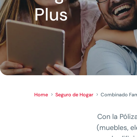
Plus
Home
Seguro de Hogar
Combinado Fami
5
5
Con la Póli
(muebles, e