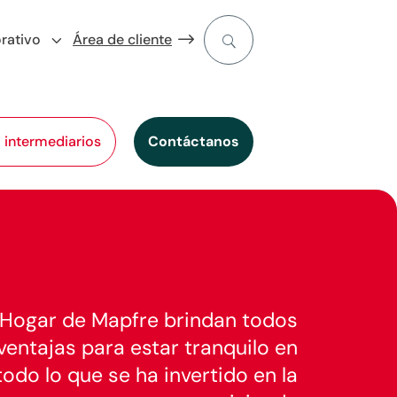
rativo
Área de cliente
l intermediarios
Contáctanos
 Hogar de Mapfre brindan todos
 ventajas para estar tranquilo en
odo lo que se ha invertido en la