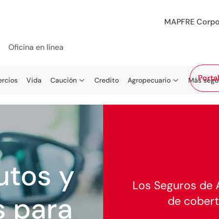
MAPFRE Corpo
Oficina en línea
Porta
rcios
Vida
Caución
Credito
Agropecuario
Más segu
utos y
Los Seguros de 
s para
de cobert