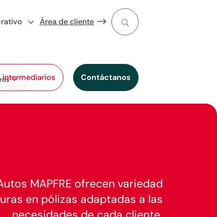
rativo
Área de cliente
l intermediarios
Contáctanos
ros
Autos MAPFRE ofrecen variedad
uras en pólizas adaptadas a las
necesidades de cada cliente.