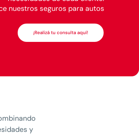
e nuestros seguros para autos
¡Realizá tu consulta aquí!
combinando
esidades y