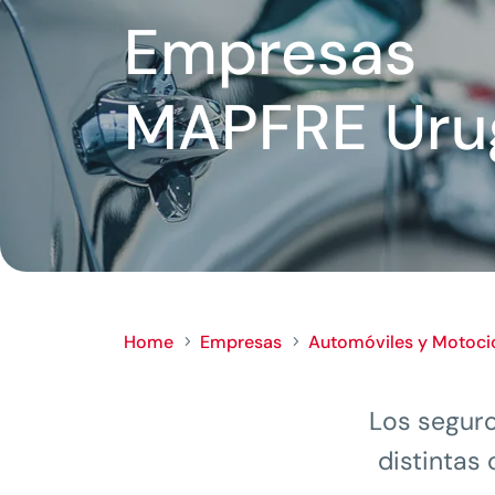
Empresas
MAPFRE Uru
Home
Empresas
Automóviles y Motoci
5
5
Los segur
distintas