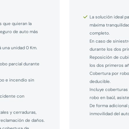
La solución ideal p
s que quieran la
máxima tranquilida
 seguro de auto más
completo.
En caso de siniestr
á una unidad 0 Km.
durante los dos pr
Reposición de cubi
obo parcial durante
los dos primeros a
Cobertura por robo 
bo e incendio sin
deducible.
Incluye coberturas 
ccidente con
robo en baúl, asist
De forma adicional
tales y cerraduras,
inmovilidad del auto
y reclamación de daños.
a cobertura de