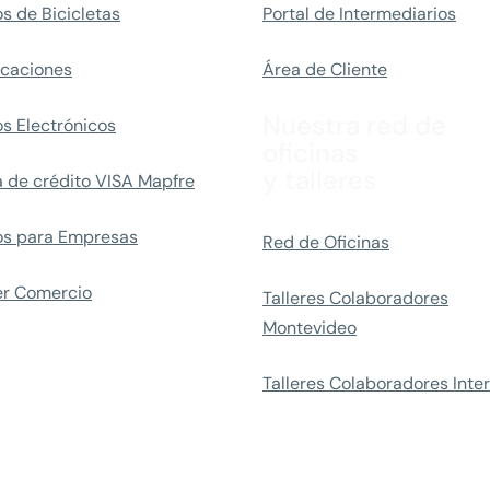
s de Bicicletas
Portal de Intermediarios
caciones
Área de Cliente
Nuestra red de
s Electrónicos
oficinas
y talleres
a de crédito VISA Mapfre
os para Empresas
Red de Oficinas
er Comercio
Talleres Colaboradores
Montevideo
Talleres Colaboradores Inter
dos