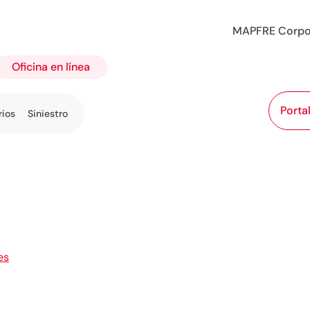
MAPFRE Corpo
Oficina en línea
Porta
rios
Siniestro
5
es
Migues