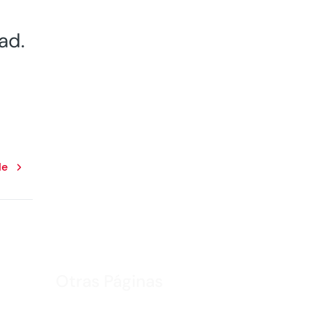
ad.
le
Otras Páginas