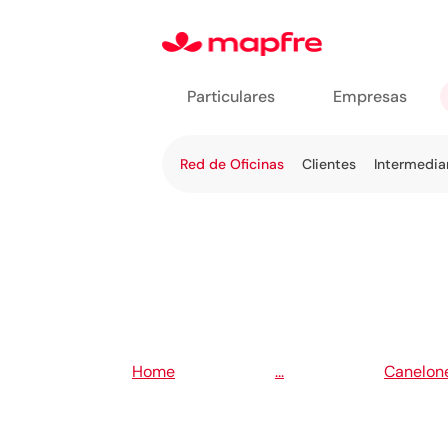
Particulares
Empresas
Ir a
Red de Oficinas
Clientes
Intermedia
Oficina
en
línea
5
5
Home
...
Canelon