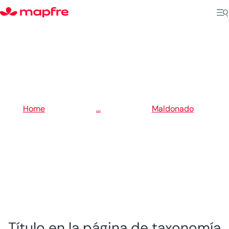
5
5
Home
...
Maldonado
5
Maldonado
Título en la página de taxonomía