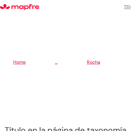
5
5
Home
...
Rocha
5
La Paloma
Título en la página de taxonomía