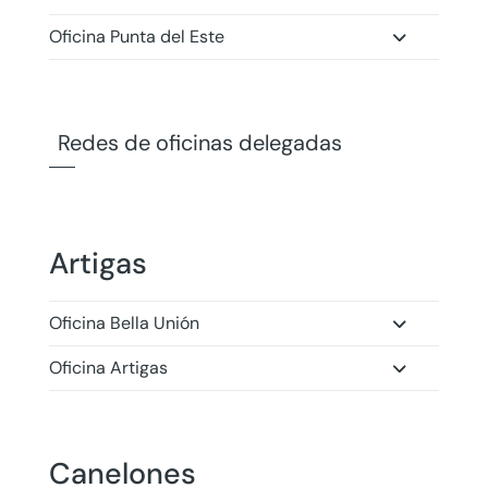
Oficina Punta del Este
Redes de oficinas delegadas
Artigas
Oficina Bella Unión
Oficina Artigas
Canelones