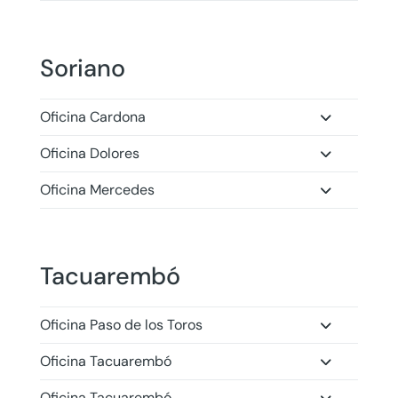
Soriano
Oficina Cardona
Oficina Dolores
Oficina Mercedes
Tacuarembó
Oficina Paso de los Toros
Oficina Tacuarembó
Oficina Tacuarembó