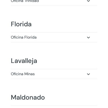
Oficina Trinidad
Florida
Oficina Florida
Lavalleja
Oficina Minas
Maldonado