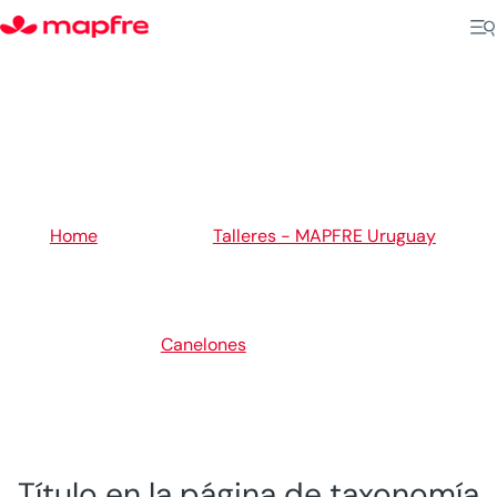
5
Home
Talleres - MAPFRE Uruguay
5
5
Canelones
Sauce
Título en la página de taxonomía