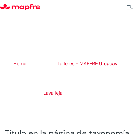
5
Home
Talleres - MAPFRE Uruguay
5
5
Lavalleja
Minas
Título en la página de taxonomía