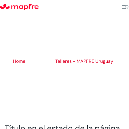
5
Home
Talleres - MAPFRE Uruguay
5
Río Negro
Título en el estado de la página