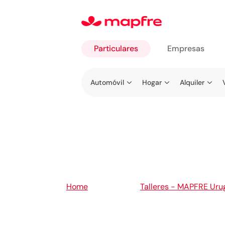
Particulares
Empresas
Ir a
Automóvil
Hogar
Alquiler
Particulares
5
Home
Talleres - MAPFRE Uru