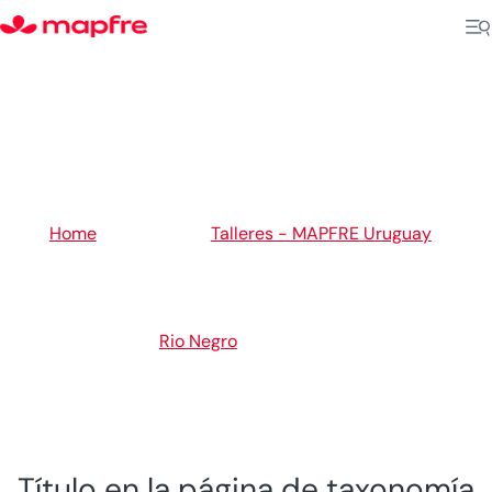
5
Home
Talleres - MAPFRE Uruguay
5
5
Rio Negro
Young
Título en la página de taxonomía