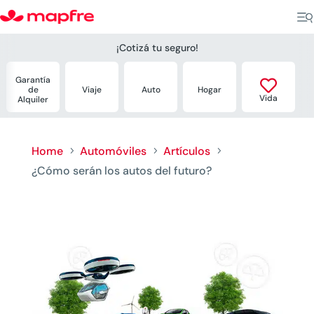
¡Cotizá tu seguro!
Garantía

de
Viaje
Auto
Hogar
Vida
Alquiler
Home
Automóviles
Artículos
5
5
5
¿Cómo serán los autos del futuro?